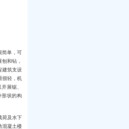
很简单，可
展刨和钻，
程建筑支设
重很轻，机
以开展锯、
种形状的构
性载荷及水下
肋混凝土楼