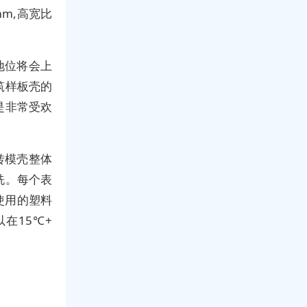
m,高宽比
地位将会上
筑样板壳的
是非常受欢
转模壳整体
洗。每个表
使用的塑料
在15℃+