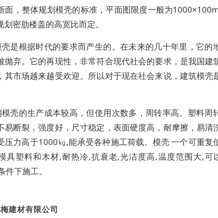
断面，整体规划模壳的标准，平面图限度一般为1000×100m
规划密肋楼盖的高宽比而定。
模壳是根据时代的要求而产生的。在未来的几十年里，它的
被抛弃。它的再现性，非常符合现代社会的要求，是我国建
，其市场越来越受欢迎。所以对于现在社会来说，建筑模壳
钢模壳的生产成本较高，但使用次数多，周转率高。塑料周
不易断裂，强度好，尺寸稳定，表面硬度高，耐摩擦，易清
受压力高于1000㎏,能承受各种施工荷载。模壳 一个可重复
模具塑料和木材,耐热冷,抗衰老,光洁度高,温度范围大,可以
度条件下施工。
小梅建材有限公司