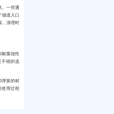
状。一些通
于烟道入口
阀，清理时
和耐腐蚀性
是不错的选
和弹簧的材
期使用过程