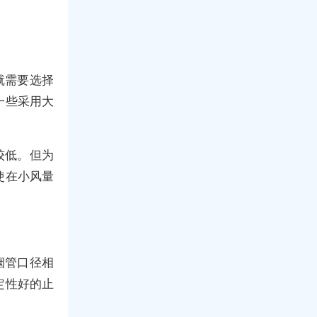
就需要选择
一些采用大
较低。但为
使在小风量
烟管口径相
定性好的止