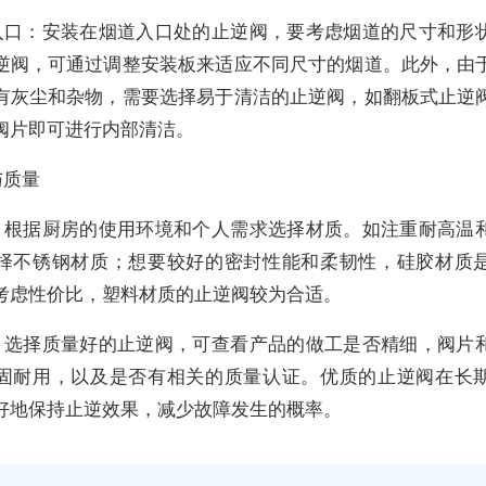
入口：安装在烟道入口处的止逆阀，要考虑烟道的尺寸和形
逆阀，可通过调整安装板来适应不同尺寸的烟道。此外，由
有灰尘和杂物，需要选择易于清洁的止逆阀，如翻板式止逆
阀片即可进行内部清洁。
与质量
：根据厨房的使用环境和个人需求选择材质。如注重耐高温
择不锈钢材质；想要较好的密封性能和柔韧性，硅胶材质
考虑性价比，塑料材质的止逆阀较为合适。
：选择质量好的止逆阀，可查看产品的做工是否精细，阀片
固耐用，以及是否有相关的质量认证。优质的止逆阀在长
好地保持止逆效果，减少故障发生的概率。