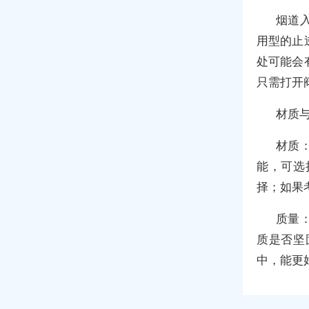
烟道
用型的止
处可能会
只需打开
材质
材质
能，可选
择；如果
质量
质是否坚
中，能更